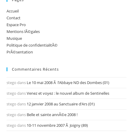
Accueil
Contact
Espace Pro
Mentions lÃ©gales
Musique
Politique de confidentialitÃ©
PrÃ©sentation
Commentaires Récents
stego
dans
Le 10 mai 2008 Ã l’Abbaye ND des Dombes (01)
stego
dans
Venez et voyez : le nouvel album de Sentinelles
stego
dans
12 janvier 2008 au Sanctuaire d’Ars (01)
stego
dans
Belle et sainte annÃ©e 2008 !
stego
dans
10-11 novembre 2007 Ã Joigny (89)