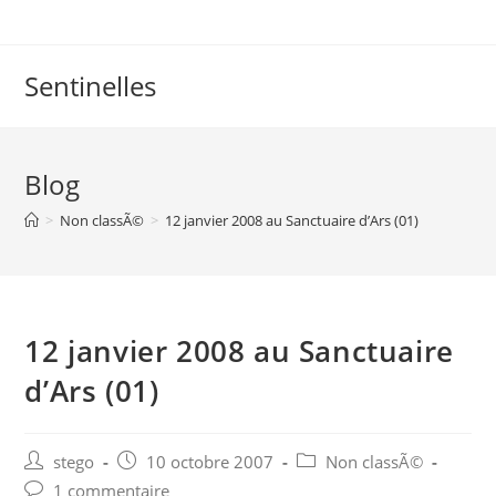
Skip
to
content
Sentinelles
Blog
>
Non classÃ©
>
12 janvier 2008 au Sanctuaire d’Ars (01)
12 janvier 2008 au Sanctuaire
d’Ars (01)
Post
Post
Post
stego
10 octobre 2007
Non classÃ©
author:
published:
category:
Post
1 commentaire