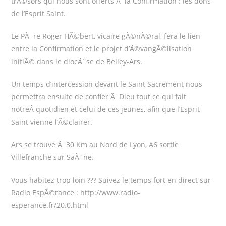
trÃ©sors qui nous sont offerts Ã la Confirmation : les dons
de l’Esprit Saint.
Le PÃ¨re Roger HÃ©bert, vicaire gÃ©nÃ©ral, fera le lien
entre la Confirmation et le projet d’Ã©vangÃ©lisation
initiÃ© dans le diocÃ¨se de Belley-Ars.
Un temps d’intercession devant le Saint Sacrement nous
permettra ensuite de confier Ã Dieu tout ce qui fait
notreÂ quotidien et celui de ces jeunes, afin que l’Esprit
Saint vienne l’Ã©clairer.
Ars se trouve Ã 30 Km au Nord de Lyon, A6 sortie
Villefranche sur SaÃ´ne.
Vous habitez trop loin ??? Suivez le temps fort en direct sur
Radio EspÃ©rance : http://www.radio-
esperance.fr/20.0.html