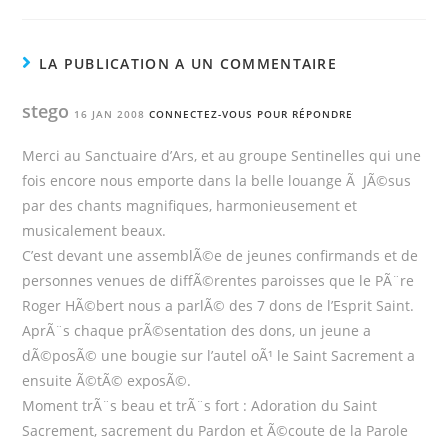
LA PUBLICATION A UN COMMENTAIRE
stego
16 JAN 2008
CONNECTEZ-VOUS POUR RÉPONDRE
Merci au Sanctuaire d’Ars, et au groupe Sentinelles qui une
fois encore nous emporte dans la belle louange Ã JÃ©sus
par des chants magnifiques, harmonieusement et
musicalement beaux.
C’est devant une assemblÃ©e de jeunes confirmands et de
personnes venues de diffÃ©rentes paroisses que le PÃ¨re
Roger HÃ©bert nous a parlÃ© des 7 dons de l’Esprit Saint.
AprÃ¨s chaque prÃ©sentation des dons, un jeune a
dÃ©posÃ© une bougie sur l’autel oÃ¹ le Saint Sacrement a
ensuite Ã©tÃ© exposÃ©.
Moment trÃ¨s beau et trÃ¨s fort : Adoration du Saint
Sacrement, sacrement du Pardon et Ã©coute de la Parole