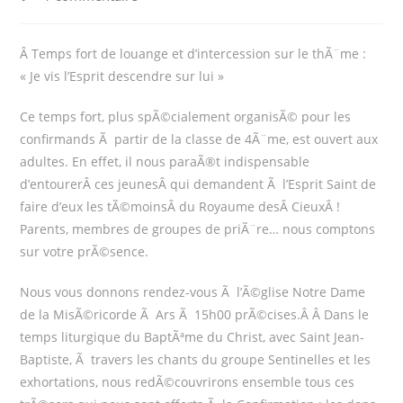
comments:
Â Temps fort de louange et d’intercession sur le thÃ¨me :
« Je vis l’Esprit descendre sur lui »
Ce temps fort, plus spÃ©cialement organisÃ© pour les
confirmands Ã partir de la classe de 4Ã¨me, est ouvert aux
adultes. En effet, il nous paraÃ®t indispensable
d’entourerÂ ces jeunesÂ qui demandent Ã l’Esprit Saint de
faire d’eux les tÃ©moinsÂ du Royaume desÂ CieuxÂ !
Parents, membres de groupes de priÃ¨re… nous comptons
sur votre prÃ©sence.
Nous vous donnons rendez-vous Ã l’Ã©glise Notre Dame
de la MisÃ©ricorde Ã Ars Ã 15h00 prÃ©cises.Â Â Dans le
temps liturgique du BaptÃªme du Christ, avec Saint Jean-
Baptiste, Ã travers les chants du groupe Sentinelles et les
exhortations, nous redÃ©couvrirons ensemble tous ces