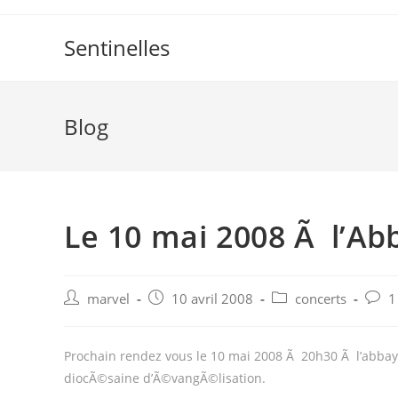
Skip
to
Sentinelles
content
Blog
Le 10 mai 2008 Ã l’A
Post
Post
Post
Post
marvel
10 avril 2008
concerts
1
author:
published:
category:
comm
Prochain rendez vous le 10 mai 2008 Ã 20h30 Ã l’abba
diocÃ©saine d’Ã©vangÃ©lisation.