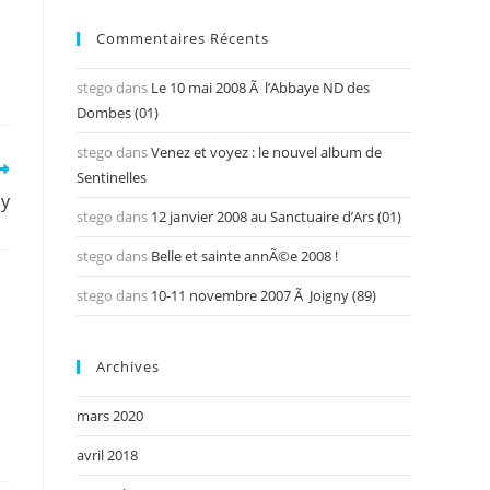
Commentaires Récents
stego
dans
Le 10 mai 2008 Ã l’Abbaye ND des
Dombes (01)
stego
dans
Venez et voyez : le nouvel album de
Sentinelles
cy
stego
dans
12 janvier 2008 au Sanctuaire d’Ars (01)
stego
dans
Belle et sainte annÃ©e 2008 !
stego
dans
10-11 novembre 2007 Ã Joigny (89)
Archives
mars 2020
avril 2018