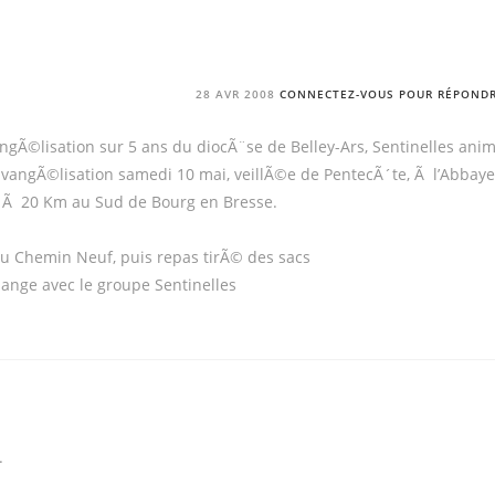
28 AVR 2008
CONNECTEZ-VOUS POUR RÉPOND
gÃ©lisation sur 5 ans du diocÃ¨se de Belley-Ars, Sentinelles ani
d’EvangÃ©lisation samedi 10 mai, veillÃ©e de PentecÃ´te, Ã l’Abbaye
 Ã 20 Km au Sud de Bourg en Bresse.
 Chemin Neuf, puis repas tirÃ© des sacs
uange avec le groupe Sentinelles
.