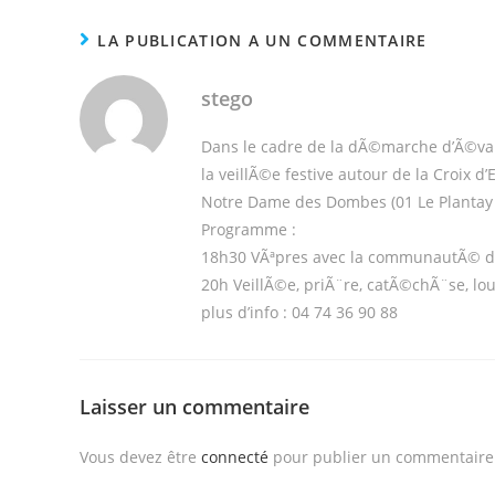
LA PUBLICATION A UN COMMENTAIRE
stego
Dans le cadre de la dÃ©marche d’Ã©van
la veillÃ©e festive autour de la Croix 
Notre Dame des Dombes (01 Le Plantay
Programme :
18h30 VÃªpres avec la communautÃ© du
20h VeillÃ©e, priÃ¨re, catÃ©chÃ¨se, lo
plus d’info : 04 74 36 90 88
Laisser un commentaire
Vous devez être
connecté
pour publier un commentaire