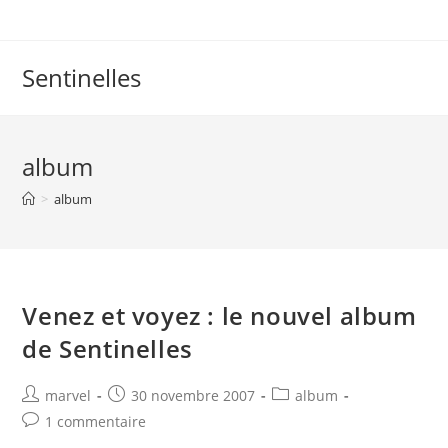
Skip
to
content
Sentinelles
album
>
album
Venez et voyez : le nouvel album
de Sentinelles
Post
Post
Post
marvel
30 novembre 2007
album
author:
published:
category:
Post
1 commentaire
comments: