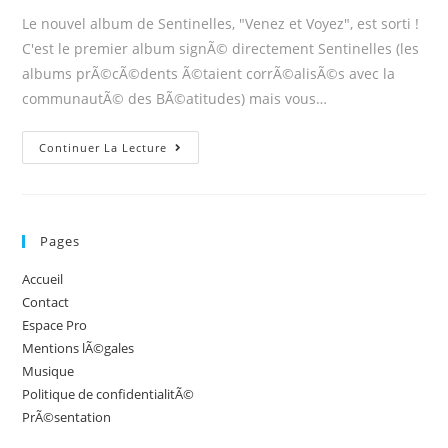
Le nouvel album de Sentinelles, "Venez et Voyez", est sorti !
C'est le premier album signÃ© directement Sentinelles (les
albums prÃ©cÃ©dents Ã©taient corrÃ©alisÃ©s avec la
communautÃ© des BÃ©atitudes) mais vous…
Venez
Continuer La Lecture
et
voyez
:
Pages
le
nouvel
Accueil
album
Contact
de
Espace Pro
Sentinelles
Mentions lÃ©gales
Musique
Politique de confidentialitÃ©
PrÃ©sentation