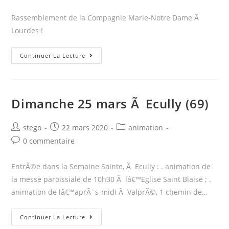
category:
comments:
Rassemblement de la Compagnie Marie-Notre Dame Ã
Lourdes !
lundi
Continuer La Lecture
7
et
mardi
Dimanche 25 mars Ã Ecully (69)
08/05/18
Ã
Post
Post
Post
stego
22 mars 2020
animation
Lourdes
author:
published:
category:
Post
0 commentaire
(65)
comments:
EntrÃ©e dans la Semaine Sainte, Ã Ecully : . animation de
la messe paroissiale de 10h30 Ã lâ€™Eglise Saint Blaise ; .
animation de lâ€™aprÃ¨s-midi Ã ValprÃ©, 1 chemin de…
Dimanche
Continuer La Lecture
25