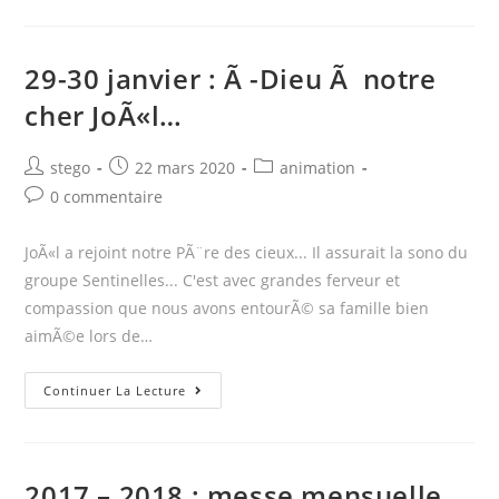
mars
Ã
29-30 janvier : Ã -Dieu Ã notre
Ecully
cher JoÃ«l…
(69)
Post
Post
Post
stego
22 mars 2020
animation
author:
published:
category:
Post
0 commentaire
comments:
JoÃ«l a rejoint notre PÃ¨re des cieux... Il assurait la sono du
groupe Sentinelles... C'est avec grandes ferveur et
compassion que nous avons entourÃ© sa famille bien
aimÃ©e lors de…
29-
Continuer La Lecture
30
janvier
:
2017 – 2018 : messe mensuelle
Ã -