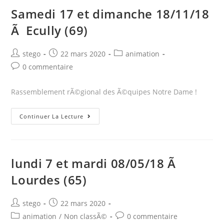
1er
Samedi 17 et dimanche 18/11/18
dimanche
Ã Ecully (69)
de
chaque
mois
Post
Post
Post
stego
22 mars 2020
animation
author:
published:
category:
Ã
Post
0 commentaire
comments:
Bourg-
en-
Rassemblement rÃ©gional des Ã©quipes Notre Dame !
Bresse
Samedi
(01)
Continuer La Lecture
17
et
dimanche
lundi 7 et mardi 08/05/18 Ã
18/11/18
Lourdes (65)
Ã
Ecully
(69)
Post
Post
stego
22 mars 2020
author:
published:
Post
Post
animation
/
Non classÃ©
0 commentaire