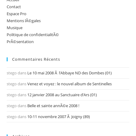
Bresse
Contact
(01)
Espace Pro
!
Mentions lÃ©gales
Musique
Politique de confidentialitÃ©
PrÃ©sentation
Commentaires Récents
stego
dans
Le 10 mai 2008 Ã l’Abbaye ND des Dombes (01)
stego
dans
Venez et voyez : le nouvel album de Sentinelles
stego
dans
12 janvier 2008 au Sanctuaire d’Ars (01)
stego
dans
Belle et sainte annÃ©e 2008 !
stego
dans
10-11 novembre 2007 Ã Joigny (89)