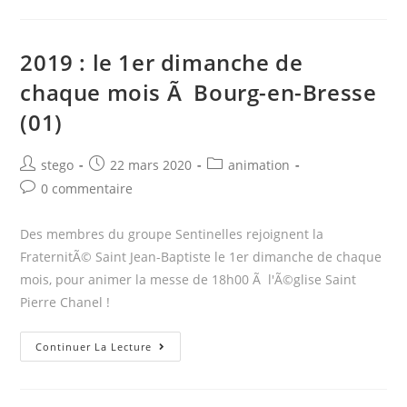
au
Sanctuaire
2019 : le 1er dimanche de
d’Ars
chaque mois Ã Bourg-en-Bresse
(01)
(01)
Post
Post
Post
stego
22 mars 2020
animation
author:
published:
category:
Post
0 commentaire
comments:
Des membres du groupe Sentinelles rejoignent la
FraternitÃ© Saint Jean-Baptiste le 1er dimanche de chaque
mois, pour animer la messe de 18h00 Ã l'Ã©glise Saint
Pierre Chanel !
2019
Continuer La Lecture
:
le