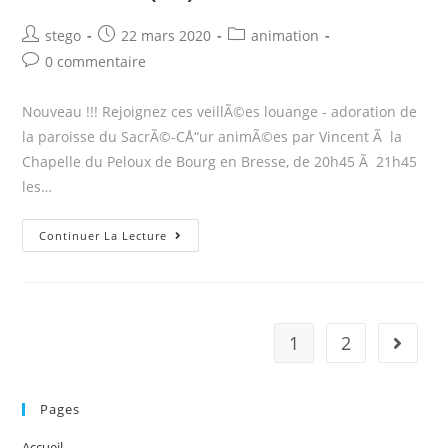
en-
Post
Post
Post
stego
22 mars 2020
animation
Bresse
author:
published:
category:
Post
0 commentaire
(01)
comments:
Nouveau !!! Rejoignez ces veillÃ©es louange - adoration de
la paroisse du SacrÃ©-CÅ“ur animÃ©es par Vincent Ã la
Chapelle du Peloux de Bourg en Bresse, de 20h45 Ã 21h45
les…
2017,
Continuer La Lecture
nouveau
:
louange-
adoration
1
2
Go to t
mensuelle
Ã
Bourg-
Pages
en-
Accueil