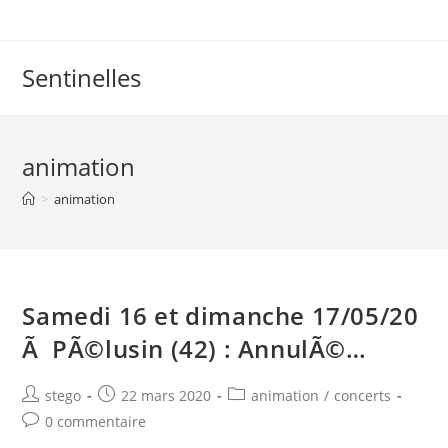
Skip
to
content
Sentinelles
animation
>
animation
Samedi 16 et dimanche 17/05/20
Ã PÃ©lusin (42) : AnnulÃ©…
Post
Post
Post
stego
22 mars 2020
animation
/
concerts
author:
published:
category:
Post
0 commentaire
comments: