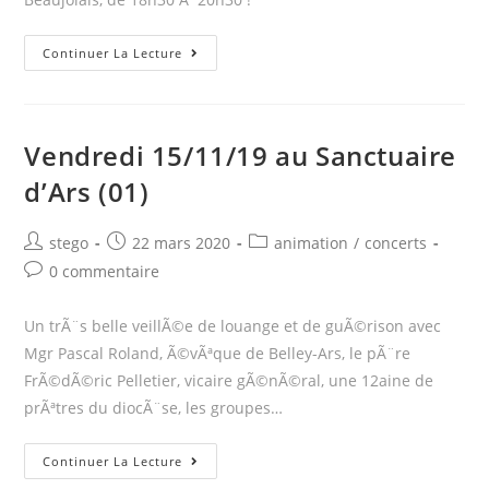
samedi
Continuer La Lecture
15/02/20
Ã
VilliÃ©-
Vendredi 15/11/19 au Sanctuaire
Morgon
d’Ars (01)
(69)
Post
Post
Post
stego
22 mars 2020
animation
/
concerts
author:
published:
category:
Post
0 commentaire
comments:
Un trÃ¨s belle veillÃ©e de louange et de guÃ©rison avec
Mgr Pascal Roland, Ã©vÃªque de Belley-Ars, le pÃ¨re
FrÃ©dÃ©ric Pelletier, vicaire gÃ©nÃ©ral, une 12aine de
prÃªtres du diocÃ¨se, les groupes…
Vendredi
Continuer La Lecture
15/11/19