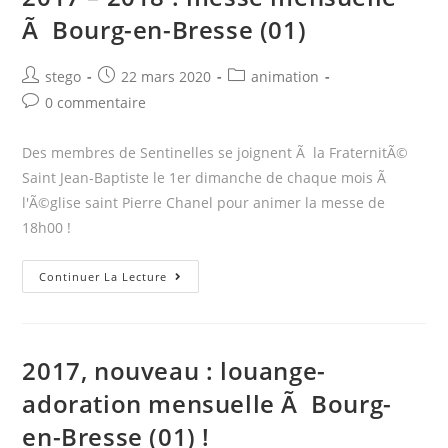
Ã Bourg-en-Bresse (01)
Dieu
Ã
notre
Post
Post
Post
stego
22 mars 2020
animation
author:
published:
category:
cher
Post
0 commentaire
comments:
JoÃ«l…
Des membres de Sentinelles se joignent Ã la FraternitÃ©
Saint Jean-Baptiste le 1er dimanche de chaque mois Ã
l'Ã©glise saint Pierre Chanel pour animer la messe de
18h00 !
2017
Continuer La Lecture
–
2018
:
2017, nouveau : louange-
messe
adoration mensuelle Ã Bourg-
mensuelle
Ã
en-Bresse (01) !
Bourg-