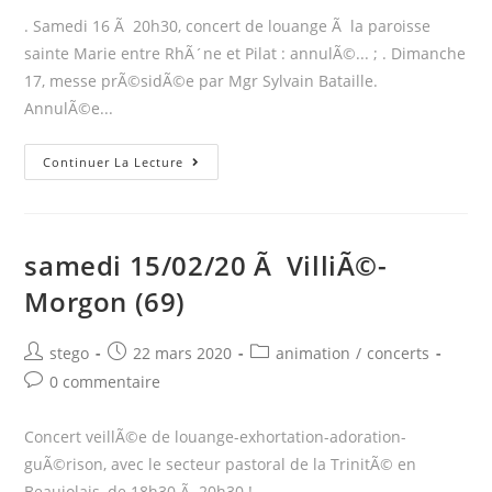
. Samedi 16 Ã 20h30, concert de louange Ã la paroisse
sainte Marie entre RhÃ´ne et Pilat : annulÃ©... ; . Dimanche
17, messe prÃ©sidÃ©e par Mgr Sylvain Bataille.
AnnulÃ©e...
Samedi
Continuer La Lecture
16
et
dimanche
samedi 15/02/20 Ã VilliÃ©-
17/05/20
Morgon (69)
Ã
PÃ©lusin
(42)
Post
Post
Post
stego
22 mars 2020
animation
/
concerts
author:
published:
category:
:
Post
0 commentaire
comments:
AnnulÃ©…
Concert veillÃ©e de louange-exhortation-adoration-
guÃ©rison, avec le secteur pastoral de la TrinitÃ© en
Beaujolais, de 18h30 Ã 20h30 !