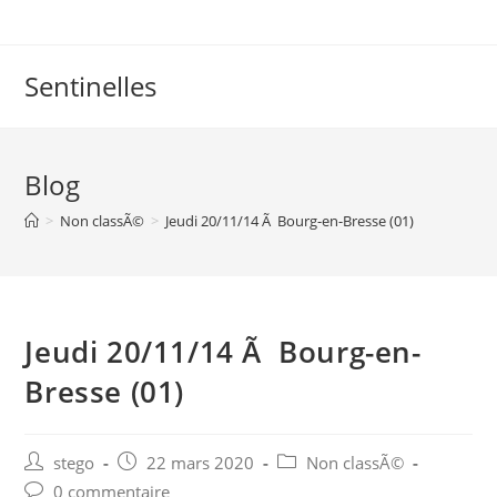
Skip
to
content
Sentinelles
Blog
>
Non classÃ©
>
Jeudi 20/11/14 Ã Bourg-en-Bresse (01)
Jeudi 20/11/14 Ã Bourg-en-
Bresse (01)
Post
Post
Post
stego
22 mars 2020
Non classÃ©
author:
published:
category:
Post
0 commentaire