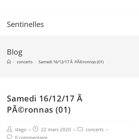
Skip
to
content
Sentinelles
Blog
>
concerts
>
Samedi 16/12/17 Ã PÃ©ronnas (01)
Samedi 16/12/17 Ã
PÃ©ronnas (01)
Post
Post
Post
stego
22 mars 2020
concerts
author:
published:
category:
Post
0 commentaire