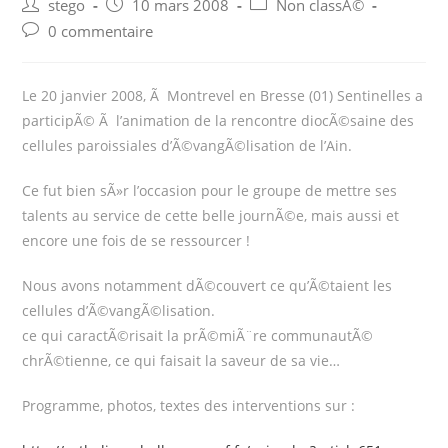
Post
Post
Post
stego
10 mars 2008
Non classÃ©
author:
published:
category:
Post
0 commentaire
comments:
Le 20 janvier 2008, Ã Montrevel en Bresse (01) Sentinelles a
participÃ© Ã l’animation de la rencontre diocÃ©saine des
cellules paroissiales d’Ã©vangÃ©lisation de l’Ain.
Ce fut bien sÃ»r l’occasion pour le groupe de mettre ses
talents au service de cette belle journÃ©e, mais aussi et
encore une fois de se ressourcer !
Nous avons notamment dÃ©couvert ce qu’Ã©taient les
cellules d’Ã©vangÃ©lisation.
ce qui caractÃ©risait la prÃ©miÃ¨re communautÃ©
chrÃ©tienne, ce qui faisait la saveur de sa vie…
Programme, photos, textes des interventions sur :