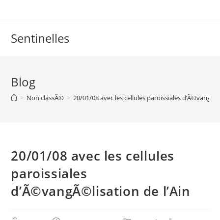
Skip
to
content
Sentinelles
Blog
>
Non classÃ©
>
20/01/08 avec les cellules paroissiales d’Ã©vangÃ©l
20/01/08 avec les cellules
paroissiales
d’Ã©vangÃ©lisation de l’Ain